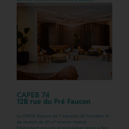
CAPEB 74
12B rue du Pré Faucon
La CAPEB dispose de 3 espaces de formation et
de réunion de 30 m² environ chacun.
Entièrement équipés et modulables grâce à des