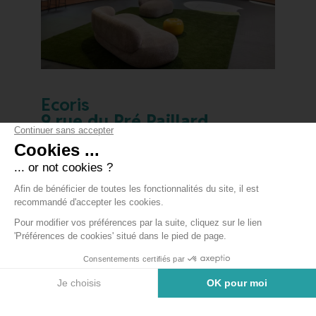
Ecoris
9 rue du Pré Paillard
Ecoris met à disposition 4 salles de cours /
réunion, idéales pour vos réunions, formations ou
ateliers.
Entièrement équipées (tables, chaises), elles
s’adaptent à vos besoins :
- Salle S5 : 12 places
- Salle S10 : 28 places
- Salle S11 : 52 places
- Salle S12 : 34 places
Mise à disposition gratuite pour les entreprises