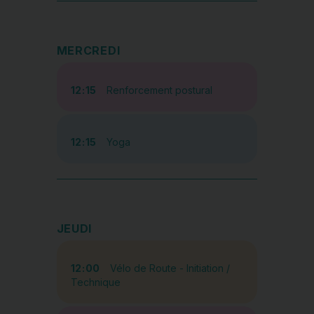
MERCREDI
12:15
Renforcement postural
12:15
Yoga
JEUDI
12:00
Vélo de Route - Initiation /
Technique