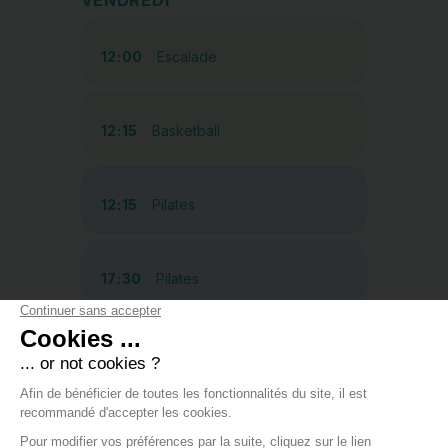
VENDREDI
12:00
Escalade
12:15
Basketball
12:15
Pilates
17:30
Pilates