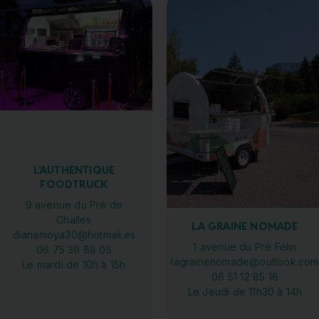
L'AUTHENTIQUE
FOODTRUCK
9 avenue du Pré de
Challes
LA GRAINE NOMADE
dianamoya30@hotmail.es
1 avenue du Pré Félin
06 75 39 88 05
lagrainenomade@outlook.com
Le mardi de 10h à 15h
06 51 12 85 16
Le Jeudi de 11h30 à 14h