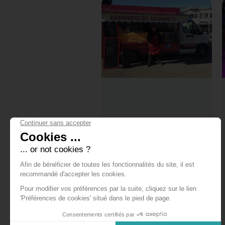
ESPRIT BURGER
1 avenue du Pré Félin
espritburger@gmail.com
06 51 60 85 58
Le vendredi de 11h45 à
13h30