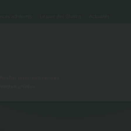
vices adhérents
Le parc des Glaisins
Actualités
Collectes de sang
Ateliers thématiques ou visites
d’entreprises
Rucher inter-entreprises
Ventes privées