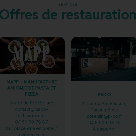
SERVICES
Offres de restauratio
MAPP - MANUFACTURE
AMICALE DE PASTA ET
PIZZA
P&CO
14 rue du Pré Paillard
11 rue du Pré Faucon,
contact@mapp-
Parking Scott
restaurant.com
corentin@p-co.fr
04 50 60 76 87
04 50 09 03 79
Sur place et à emporter/
A emporter
événements