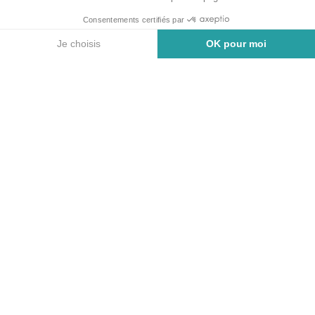
NOS SERVICES ADHÉRENT
Offre bancaire
Crédit immobilier ou à la consommation,
rénovation énergétique de son habitat,