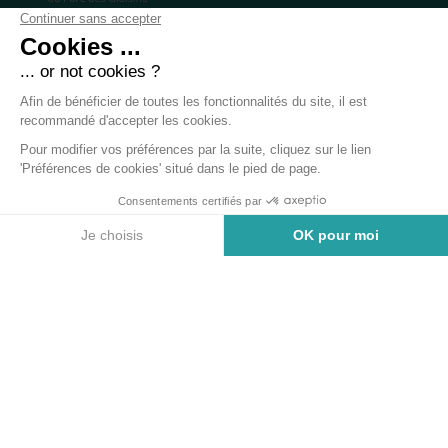
ADRESSE
Association Géode
C/O Sopra Stéria
Immeuble La Cordée, 2e étage
2a, rue du Pré Faucon
74940 Annecy-le-Vieux
contact@geodeannecy.org
DÉCOUVRIR
Notre association
Adhérer à Géode
Activités sportives
Nos services
Le parc des Glaisins